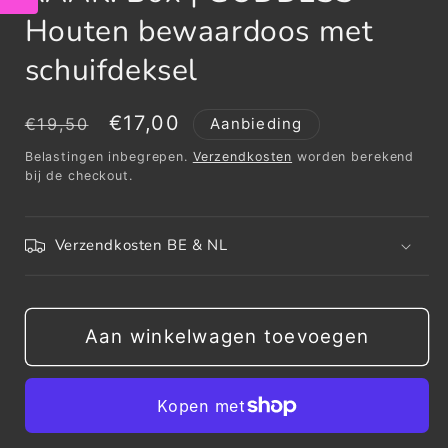
Houten bewaardoos met
schuifdeksel
Normale
Aanbiedingsprijs
€17,00
€19,50
Aanbieding
prijs
Belastingen inbegrepen.
Verzendkosten
worden berekend
bij de checkout.
Verzendkosten BE & NL
Aan winkelwagen toevoegen